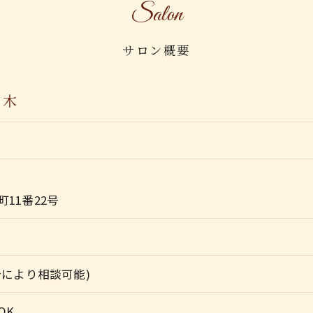
Salon
サロン概要
る木
11番22号
合により相談可能)
OK