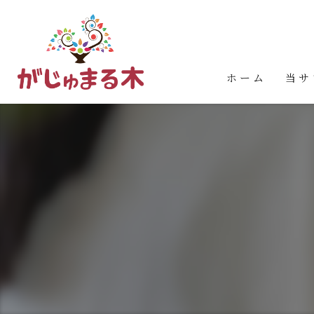
ホーム
当サ
婚活
お見
占い
カウ
イベ