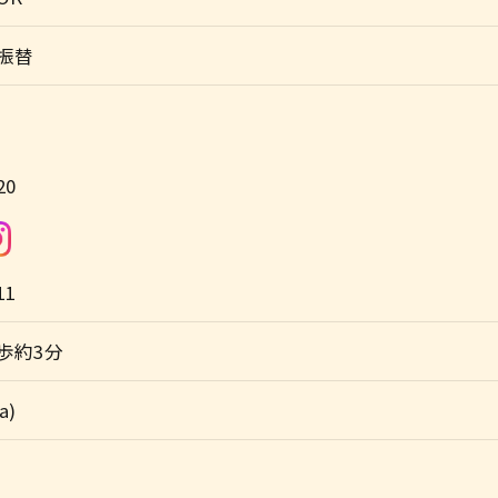
振替
20
11
歩約3分
a)