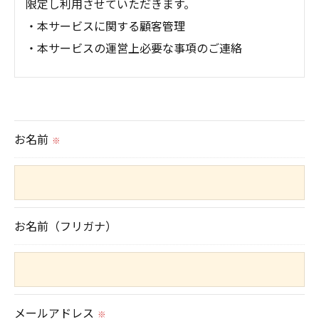
限定し利用させていただきます。
・本サービスに関する顧客管理
・本サービスの運営上必要な事項のご連絡
＜個人情報の提供について＞
当社ではお客様の同意を得た場合または法令に定め
られた場合を除き、
お名前
※
取得した個人情報を第三者に提供することはいたし
ません。
＜個人情報の委託について＞
お名前（フリガナ）
当社では、利用目的の達成に必要な範囲において、
個人情報を外部に委託する場合があります。
これらの委託先に対しては個人情報保護契約等の措
メールアドレス
置をとり、適切な監督を行います。
※