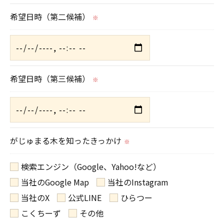
ご本人である事を確認のうえ、対応させて頂きま
希望日時（第二候補）
す。
※
個人情報の開示･訂正･削除・利用停止の具体的手続
きにつきましては、お電話でお問合せ下さい。
希望日時（第三候補）
※
がじゅまる木を知ったきっかけ
※
検索エンジン（Google、Yahoo!など）
当社のGoogle Map
当社のInstagram
当社のX
公式LINE
ひらつー
こくちーず
その他