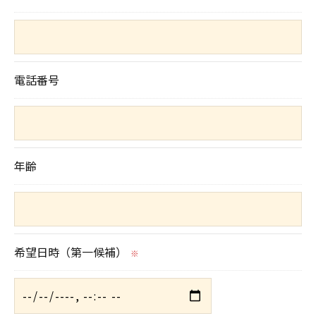
＜個人情報の安全管理＞
当社では、個人情報の漏洩等がなされないよう、適
電話番号
切に安全管理対策を実施します。
＜個人情報を与えなかった場合に生じる結果＞
必要な情報を頂けない場合は、それに対応した当社
年齢
のサービスをご提供できない場合がございますので
予めご了承ください。
＜個人情報の開示･訂正・削除･利用停止の手続につ
希望日時（第一候補）
いて＞
※
当社では、お客様の個人情報の開示･訂正･削除・利
用停止の手続を定めさせて頂いております。