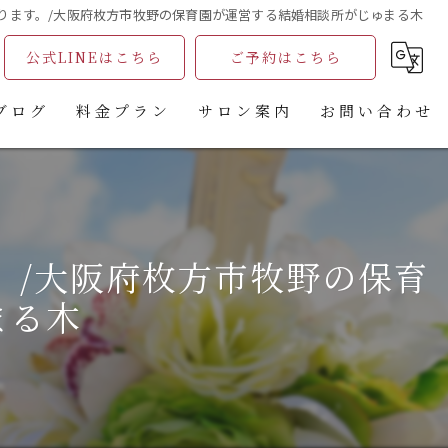
ります。/大阪府枚方市牧野の保育園が運営する結婚相談所がじゅまる木
公式LINEはこちら
ご予約はこちら
ブログ
料金プラン
サロン案内
お問い合わせ
コラム
無料相談ご予約フォーム
がじゅまる木主催婚活パーティー申込フォーム
。/大阪府枚方市牧野の保育
婚活パーティ申込
まる木