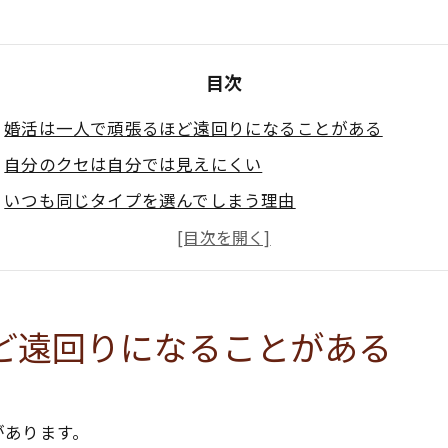
目次
婚活は一人で頑張るほど遠回りになることがある
自分のクセは自分では見えにくい
いつも同じタイプを選んでしまう理由
違和感を見ないふりの婚活は苦しくなりやすい
本音を言えず相手に合わせると結婚後もしんどくなりや
婚活は根性より修正で進み方が変わる
ど遠回りになることがある
一人で整理しにくい方へ
があります。