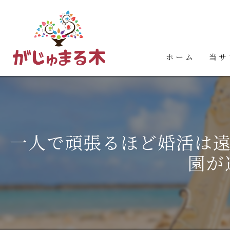
ホーム
当サ
婚活
お見
一人で頑張るほど婚活は遠
占い
園が
カウ
イベ