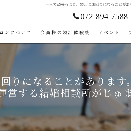
一人で頑張るほど、婚活は遠回りになることがあ
072-894-7588
ロンについて
会員様の婚活体験談
イベント
合い
回りになることがあります
運営する結婚相談所がじゅ
ンセリング
ント