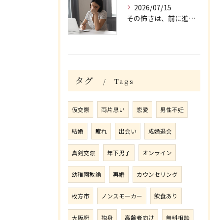
2026/07/15
その怖さは、前に進む力になる/大阪府枚方市牧野の保育園が運営する結婚相談所がじゅまる木
タグ
Tags
仮交際
両片思い
恋愛
男性不妊
結婚
疲れ
出会い
成婚退会
真剣交際
年下男子
オンライン
幼稚園教諭
再婚
カウンセリング
枚方市
ノンスモーカー
飲食あり
大阪府
独身
高齢者向け
無料相談