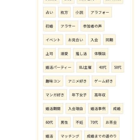
占い
枚方
小説
アラフォー
初婚
アラサー
参加者の声
イベント
お見合い
入会
同期
上司
溺愛
推し活
体験談
婚活パーティー
IBJ主催
40代
50代
趣味コン
アニメ好き
ゲーム好き
マンガ好き
年下女子
高年収
婚活期間
入会理由
婚活事例
成婚
60代
男性
不妊
70代
お茶会
婚活
マッチング
成婚までの道のり