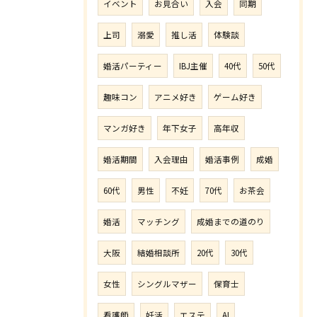
イベント
お見合い
入会
同期
上司
溺愛
推し活
体験談
婚活パーティー
IBJ主催
40代
50代
趣味コン
アニメ好き
ゲーム好き
マンガ好き
年下女子
高年収
婚活期間
入会理由
婚活事例
成婚
60代
男性
不妊
70代
お茶会
婚活
マッチング
成婚までの道のり
大阪
結婚相談所
20代
30代
女性
シングルマザー
保育士
看護師
妊活
エステ
AI