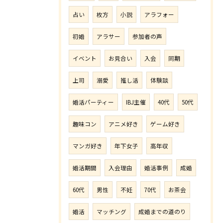
占い
枚方
小説
アラフォー
初婚
アラサー
参加者の声
イベント
お見合い
入会
同期
上司
溺愛
推し活
体験談
婚活パーティー
IBJ主催
40代
50代
趣味コン
アニメ好き
ゲーム好き
マンガ好き
年下女子
高年収
婚活期間
入会理由
婚活事例
成婚
60代
男性
不妊
70代
お茶会
婚活
マッチング
成婚までの道のり