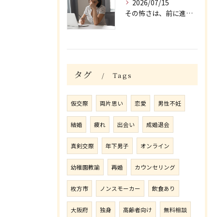
2026/07/15
その怖さは、前に進む力になる/大阪府枚方市牧野の保育園が運営する結婚相談所がじゅまる木
タグ
Tags
仮交際
両片思い
恋愛
男性不妊
結婚
疲れ
出会い
成婚退会
真剣交際
年下男子
オンライン
幼稚園教諭
再婚
カウンセリング
枚方市
ノンスモーカー
飲食あり
大阪府
独身
高齢者向け
無料相談