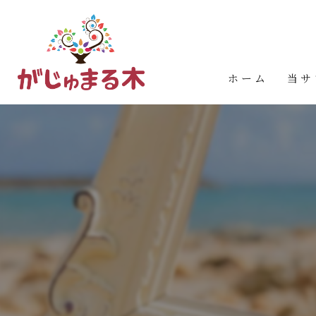
ホーム
当サ
婚活
お見
占い
カウ
イベ