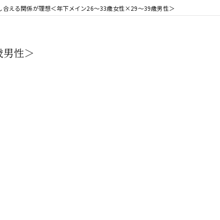
し合える関係が理想＜年下メイン26～33歳女性×29～39歳男性＞
歳男性＞