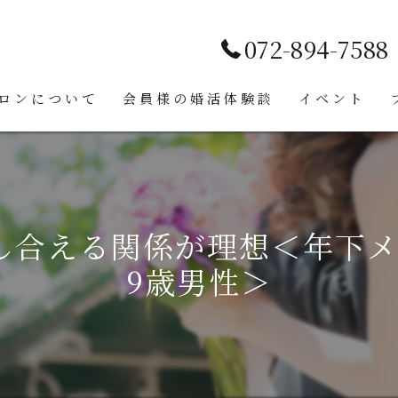
072-894-7588
ロンについて
会員様の婚活体験談
イベント
合い
し合える関係が理想＜年下メイ
9歳男性＞
ンセリング
ント