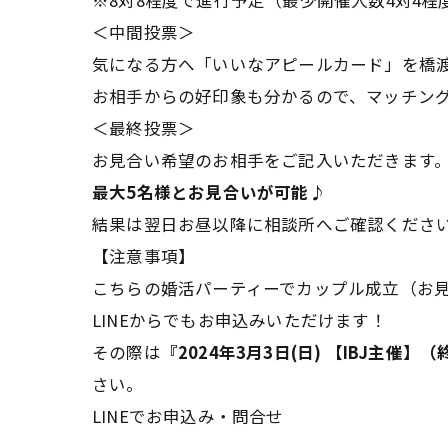
※8対8程度で進行予定（最少開催人数4対4程
＜中間投票＞
気になる方へ「いいなアピールカード」を橋
お相手からの好印象も分かるので、マッチン
＜最終投票＞
お見合い希望のお相手をご記入いただきます
最大5名様とお見合いが可能♪
結果は翌日お昼以降に相談所へご確認くださ
【注意事項】
こちらの婚活パーティーでカップル成立（お
LINEからでもお申込みいただけます！
その際は
『2024年3月3日(日) 【IBJ主
さい。
LINEでお申込み・問合せ