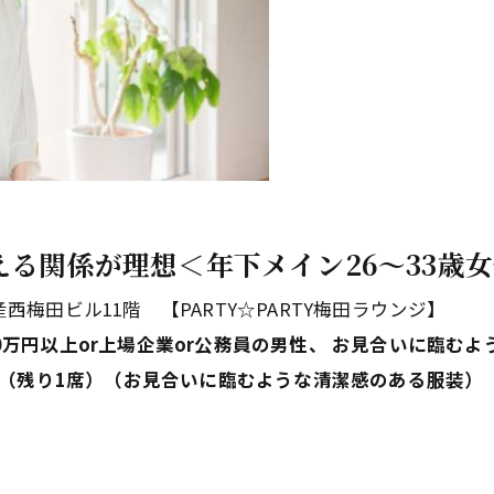
える関係が理想＜年下メイン26～33歳女
産西梅田ビル11階 【PARTY☆PARTY梅田ラウンジ】
00万円以上or上場企業or公務員の男性、 お見合いに臨む
3歳（残り1席）（お見合いに臨むような清潔感のある服装）