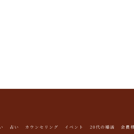
い
占い
カウンセリング
イベント
20代の婚活
会員