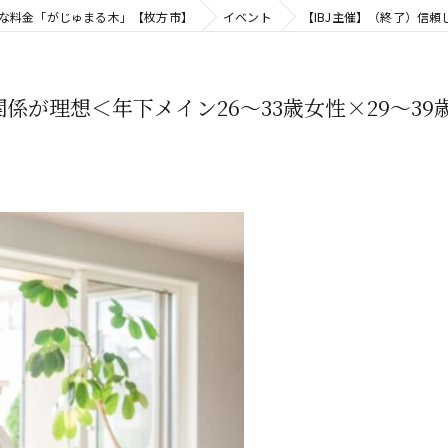
瞭な料金「がじゅまる木」【枚方市】
イベント
【IBJ主催】（終了）信頼
係が理想＜年下メイン26～33歳女性×29～39