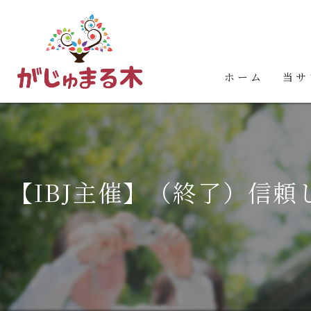
ホーム
当サ
婚活
お見
【IBJ主催】（終了）信頼
占い
カウ
イベ