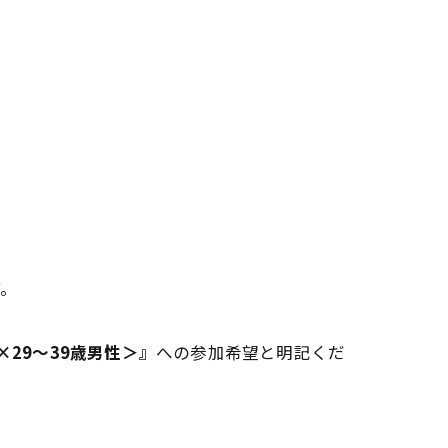
す。
×29～39歳男性＞』
への参加希望と明記くだ