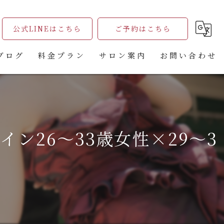
公式LINEはこちら
ご予約はこちら
ブログ
料金プラン
サロン案内
お問い合わせ
コラム
無料相談ご予約フォーム
がじゅまる木主催婚活パーティー申込フォーム
ン26～33歳女性×29～3
婚活パーティ申込