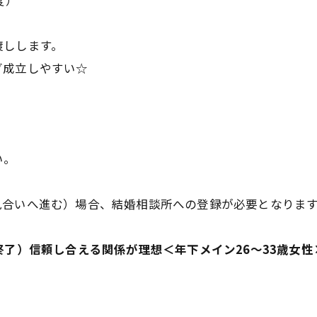
度）
渡しします。
グ成立しやすい☆
。
い。
見合いへ進む）場合、結婚相談所への登録が必要となりま
催】（終了）信頼し合える関係が理想＜年下メイン26～33歳女性