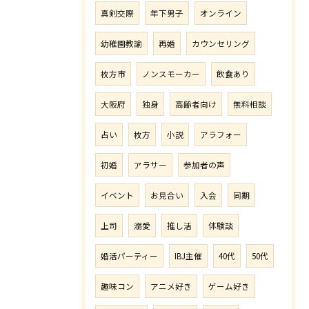
真剣交際
年下男子
オンライン
幼稚園教諭
再婚
カウンセリング
枚方市
ノンスモーカー
飲食あり
大阪府
独身
高齢者向け
無料相談
占い
枚方
小説
アラフォー
初婚
アラサー
参加者の声
イベント
お見合い
入会
同期
上司
溺愛
推し活
体験談
婚活パーティー
IBJ主催
40代
50代
趣味コン
アニメ好き
ゲーム好き