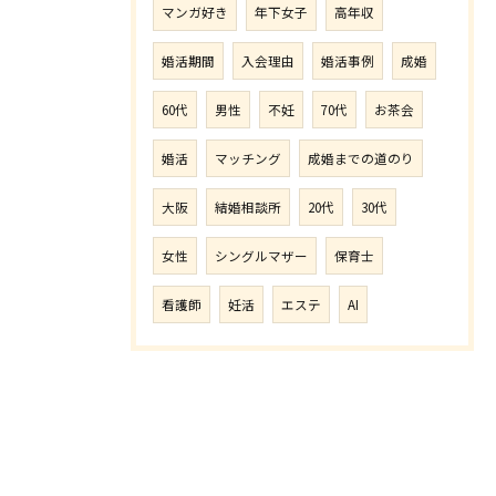
マンガ好き
年下女子
高年収
婚活期間
入会理由
婚活事例
成婚
60代
男性
不妊
70代
お茶会
婚活
マッチング
成婚までの道のり
大阪
結婚相談所
20代
30代
女性
シングルマザー
保育士
看護師
妊活
エステ
AI