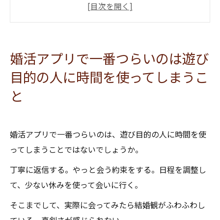
保育士さんは相手にも誠実に向き合うからこそ
傷つきやすい
誠実さを軽く扱う相手に時間を使うと心がすり
婚活アプリで一番つらいのは遊び
減りやすい
目的の人に時間を使ってしまうこ
結婚に必要なのは言葉の優しさより行動の誠実
と
さ
最初のやり取りで結婚への温度感を見ることは
できる
婚活アプリで一番つらいのは、遊び目的の人に時間を使
大切な時間を真剣ではない人に使い続けないこ
ってしまうことではないでしょうか。
とが大切
丁寧に返信する。やっと会う約束をする。日程を調整し
一人で整理しにくい方へ
て、少ない休みを使って会いに行く。
そこまでして、実際に会ってみたら結婚観がふわふわし